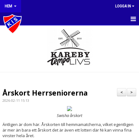
HEM
LOGGA IN
HEM
NYHETER
OM KLUBBEN
DOKUMENT
MEDLEMSAVGIFTER
Årskort Herrseniorerna
<
>
KLUBBSHOP
2026-02-11 15:13
KALENDER
Swisha årskort
Äntligen är dom här. Årskorten till hemmamatcherna, vilket egentligen
MATCHER
är mer än bara ett årskort det är även ett lotteri där Ni kan vinna fina
vinster hela året.
STYRELSE