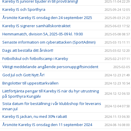
Kareby IS juniorer bjuder in till provträning!
2025-11-04 22:29
Kareby IS och Sporthyra
2025-09-24 12:05
Årsmöte Kareby IS onsdag den 24 september 2025
2025-09-03 21:23
Kareby IS signerer samhällskontraktet
2025-06-03 17:52
Hemmamatch, division 5A, 2025-05-09 kl. 19:00
2025-05-08 08:57
Senaste information om cyberattacken (SportAdmin)
2025-03-15 11:11
Dags att beställa ditt årskort!
2025-03-02 12:20
Fotbollskul och fotbollscamp i Kareby
2025-02-21 07:11
Viktigt meddelande angående personuppgiftsincident
2025-02-05
God Jul och Gott Nytt År!
2024-12-23 21:49
Bingolotter till uppesittarkvällen
2024-12-23 10:54
Lättförtjänta pengar till Kareby IS när du hyr utrustning
2024-12-12 06:53
på Sporthyra Kungälv
Sista datum för beställning i vår klubbshop för leverans
2024-12-04 07:50
innan jul
Kareby IS jackan, nu med 30% rabatt
2024-11-13 06:30
Årsmöte Kareby IS onsdag den 11 september 2024
2024-08-16 08:00