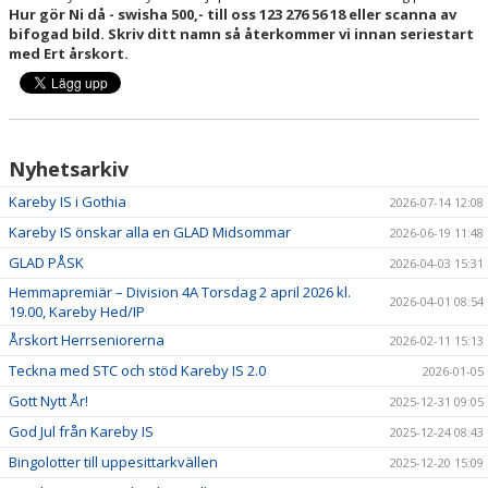
Hur gör Ni då - swisha 500,- till oss 123 276 56 18 eller scanna av
bifogad bild. Skriv ditt namn så återkommer vi innan seriestart
med Ert årskort.
Nyhetsarkiv
Kareby IS i Gothia
2026-07-14 12:08
Kareby IS önskar alla en GLAD Midsommar
2026-06-19 11:48
GLAD PÅSK
2026-04-03 15:31
Hemmapremiär – Division 4A Torsdag 2 april 2026 kl.
2026-04-01 08:54
19.00, Kareby Hed/IP
Årskort Herrseniorerna
2026-02-11 15:13
Teckna med STC och stöd Kareby IS 2.0
2026-01-05
Gott Nytt År!
2025-12-31 09:05
God Jul från Kareby IS
2025-12-24 08:43
Bingolotter till uppesittarkvällen
2025-12-20 15:09