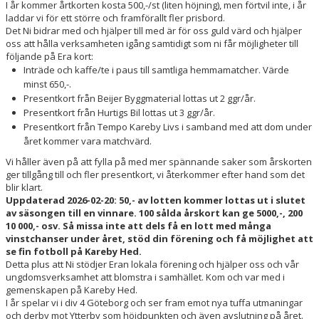
I år kommer årtkorten kosta 500,-/st (liten höjning), men förtvil inte, i år
laddar vi för ett större och framförallt fler prisbord.
VÅRA LAG/TRÄNARE
Det Ni bidrar med och hjälper till med är för oss guld värd och hjälper
oss att hålla verksamheten igång samtidigt som ni får möjligheter till
följande på Era kort:
Inträde och kaffe/te i paus till samtliga hemmamatcher. Värde
minst 650,-.
Presentkort från Beijer Byggmaterial lottas ut 2 ggr/år.
Presentkort från Hurtigs Bil lottas ut 3 ggr/år.
Presentkort från Tempo Kareby Livs i samband med att dom under
året kommer vara matchvärd.
Vi håller även på att fylla på med mer spännande saker som årskorten
ger tillgång till och fler presentkort, vi återkommer efter hand som det
blir klart.
Uppdaterad 2026-02-20: 50,- av lotten kommer lottas ut i slutet
av säsongen till en vinnare. 100 sålda årskort kan ge 5000,-, 200
10 000,- osv. Så missa inte att dels få en lott med många
vinstchanser under året, stöd din förening och få möjlighet att
se fin fotboll på Kareby Hed.
Detta plus att Ni stödjer Eran lokala förening och hjälper oss och vår
ungdomsverksamhet att blomstra i samhället. Kom och var med i
gemenskapen på Kareby Hed.
I år spelar vi i div 4 Göteborg och ser fram emot nya tuffa utmaningar
och derby mot Ytterby som höjdpunkten och även avslutning på året.