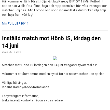
Här kommer en länk för att följa vårt lag Kareby IS P10/11 i Min Fotboll. I
appen kan vi alla fota, filma, heja och rapportera live från våra träningar och
matcher. Följ oss i Min Fotboll och sprid vidare till alla du tror kan vilja följa
och heja fram vårt lag!
Min Fotboll P10/11
Inställd match mot Hönö IS, lördag den
14 juni
2025-06-13 21:51
Matchen mot Hönö IS, lördagen den 14 juni, tvingas vi tyvärr ställa in.
Vi kommer att återkomma med en ny tid för när seriematchen kan spelas.
Vänliga hälsingar,
ledarna Kareby/Kode/Romelanda
För ytterligare information,
tveka inte att kontakta någon av oss ledare.