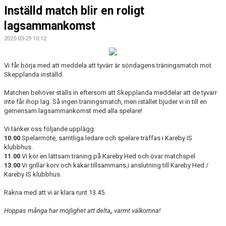
Inställd match blir en roligt
lagsammankomst
2025-03-29 10:12
Vi får börja med att meddela att tyvärr är söndagens träningsmatch mot
Skepplanda inställd.
Matchen behöver ställs in eftersom att Skepplanda meddelar att de tyvärr
inte får ihop lag. Så ingen träningsmatch, men istället bjuder vi in till en
gemensam lagsammankomst med alla spelare!
Vi tänker oss följande upplägg:
10.00
Spelarmöte, samtliga ledare och spelare träffas i Kareby IS
klubbhus.
11.00
Vi kör en lättsam träning på Kareby Hed och övar matchspel
13.00
Vi grillar korv och käkar tillsammans,i anslutning till Kareby Hed /
Kareby IS klubbhus.
Räkna med att vi är klara runt 13.45.
Hoppas många har möjlighet att delta,, varmt välkomna!