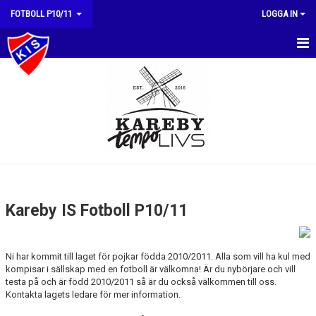
FOTBOLL P10/11
LOGGA IN
HEM
NYHETER
KALENDER
MATCHER
TRUPPEN
Kareby IS Fotboll P10/11
BILDGALLERI
DOKUMENT
Ni har kommit till laget för pojkar födda 2010/2011. Alla som vill ha kul med
kompisar i sällskap med en fotboll är välkomna! Är du nybörjare och vill
testa på och är född 2010/2011 så är du också välkommen till oss.
KONTAKT
Kontakta lagets ledare för mer information.