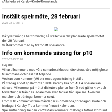
/Alla ledare i Kareby/Kode/Romelanda
Inställt spelrmöte, 28 februari
2025-02-27 21:12
Då tyvärr många har förhinder, så ställer vi in det planerade spelarmötet
den 28 februari.
Vi återkommer med ny tid för ett spelamöte.
Info om kommande säsong för p10
2025-02-23 20:07
Hej alla!
Vi har tillsammans med våra samarbetsklubbar diskuterat våra möjligheter
tillsammans och beslutat följande.
Veckan som kommer (v9) blir onsdagens träning inställd.
På fredag är det spelarmöte 18:00 i Kareby. Bra om ALLA spelare kan
närvara. Vi kommer på mötet diskutera planen framåt vad gäller krav och
förväntningar från oss ledare men även tankar från spelare. Även hur
matcher och träningar kommer se ut.
From v 10 kommer vi träna måndagar i Romelanda, torsdagar i Kode och
fredagar i Kareby. Tider kommer finnas i kalendern.
Spelarutbildning: helgen 22-23 Mars kommer Göteborgs fotbollsförbund