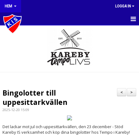
HEM
LOGGA IN
HEM
NYHETER
OM KLUBBEN
DOKUMENT
MEDLEMSAVGIFTER
Bingolotter till
<
>
KLUBBSHOP
uppesittarkvällen
2025-12-20 15:09
KALENDER
MATCHER
Det lackar mot jul och uppesittarkvällen, den 23 december - Stöd
Kareby IS verksamhet och köp dina bingolotter hos Tempo i Kareby!
STYRELSE