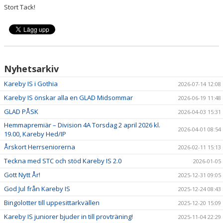
Stort Tack!
VÅRA LAG/TRÄNARE
Nyhetsarkiv
Kareby IS i Gothia
2026-07-14 12:08
Kareby IS önskar alla en GLAD Midsommar
2026-06-19 11:48
GLAD PÅSK
2026-04-03 15:31
Hemmapremiär – Division 4A Torsdag 2 april 2026 kl.
2026-04-01 08:54
19.00, Kareby Hed/IP
Årskort Herrseniorerna
2026-02-11 15:13
Teckna med STC och stöd Kareby IS 2.0
2026-01-05
Gott Nytt År!
2025-12-31 09:05
God Jul från Kareby IS
2025-12-24 08:43
Bingolotter till uppesittarkvällen
2025-12-20 15:09
Kareby IS juniorer bjuder in till provträning!
2025-11-04 22:29