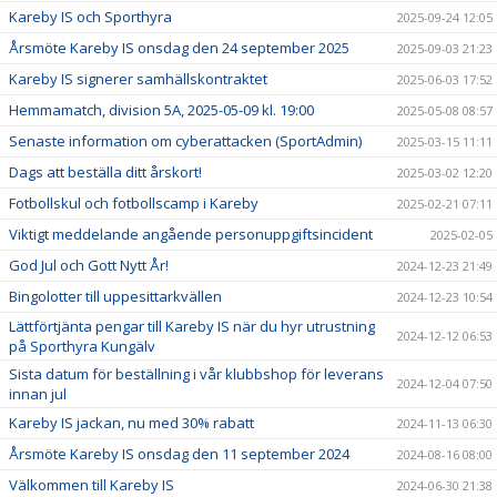
Kareby IS och Sporthyra
2025-09-24 12:05
Årsmöte Kareby IS onsdag den 24 september 2025
2025-09-03 21:23
Kareby IS signerer samhällskontraktet
2025-06-03 17:52
Hemmamatch, division 5A, 2025-05-09 kl. 19:00
2025-05-08 08:57
Senaste information om cyberattacken (SportAdmin)
2025-03-15 11:11
Dags att beställa ditt årskort!
2025-03-02 12:20
Fotbollskul och fotbollscamp i Kareby
2025-02-21 07:11
Viktigt meddelande angående personuppgiftsincident
2025-02-05
God Jul och Gott Nytt År!
2024-12-23 21:49
Bingolotter till uppesittarkvällen
2024-12-23 10:54
Lättförtjänta pengar till Kareby IS när du hyr utrustning
2024-12-12 06:53
på Sporthyra Kungälv
Sista datum för beställning i vår klubbshop för leverans
2024-12-04 07:50
innan jul
Kareby IS jackan, nu med 30% rabatt
2024-11-13 06:30
Årsmöte Kareby IS onsdag den 11 september 2024
2024-08-16 08:00
Välkommen till Kareby IS
2024-06-30 21:38