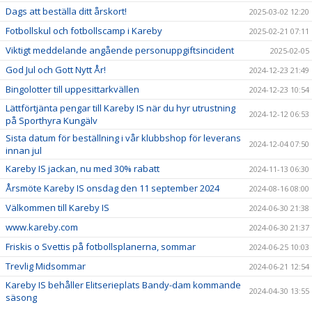
Dags att beställa ditt årskort!
2025-03-02 12:20
Fotbollskul och fotbollscamp i Kareby
2025-02-21 07:11
Viktigt meddelande angående personuppgiftsincident
2025-02-05
God Jul och Gott Nytt År!
2024-12-23 21:49
Bingolotter till uppesittarkvällen
2024-12-23 10:54
Lättförtjänta pengar till Kareby IS när du hyr utrustning
2024-12-12 06:53
på Sporthyra Kungälv
Sista datum för beställning i vår klubbshop för leverans
2024-12-04 07:50
innan jul
Kareby IS jackan, nu med 30% rabatt
2024-11-13 06:30
Årsmöte Kareby IS onsdag den 11 september 2024
2024-08-16 08:00
Välkommen till Kareby IS
2024-06-30 21:38
www.kareby.com
2024-06-30 21:37
Friskis o Svettis på fotbollsplanerna, sommar
2024-06-25 10:03
Trevlig Midsommar
2024-06-21 12:54
Kareby IS behåller Elitserieplats Bandy-dam kommande
2024-04-30 13:55
säsong