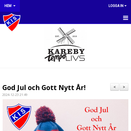
HEM
LOGGA IN
HEM
NYHETER
OM KLUBBEN
DOKUMENT
MEDLEMSAVGIFTER
God Jul och Gott Nytt År!
<
>
KLUBBSHOP
2024-12-23 21:49
KALENDER
MATCHER
STYRELSE