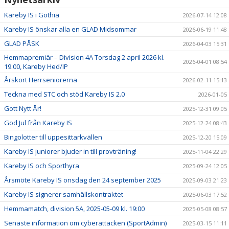
Kareby IS i Gothia
2026-07-14 12:08
Kareby IS önskar alla en GLAD Midsommar
2026-06-19 11:48
GLAD PÅSK
2026-04-03 15:31
Hemmapremiär – Division 4A Torsdag 2 april 2026 kl.
2026-04-01 08:54
19.00, Kareby Hed/IP
Årskort Herrseniorerna
2026-02-11 15:13
Teckna med STC och stöd Kareby IS 2.0
2026-01-05
Gott Nytt År!
2025-12-31 09:05
God Jul från Kareby IS
2025-12-24 08:43
Bingolotter till uppesittarkvällen
2025-12-20 15:09
Kareby IS juniorer bjuder in till provträning!
2025-11-04 22:29
Kareby IS och Sporthyra
2025-09-24 12:05
Årsmöte Kareby IS onsdag den 24 september 2025
2025-09-03 21:23
Kareby IS signerer samhällskontraktet
2025-06-03 17:52
Hemmamatch, division 5A, 2025-05-09 kl. 19:00
2025-05-08 08:57
Senaste information om cyberattacken (SportAdmin)
2025-03-15 11:11