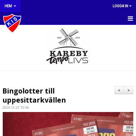
HEM
LOGGA IN
HEM
NYHETER
OM KLUBBEN
DOKUMENT
MEDLEMSAVGIFTER
Bingolotter till
<
>
KLUBBSHOP
uppesittarkvällen
2024-12-23 10:54
KALENDER
MATCHER
STYRELSE