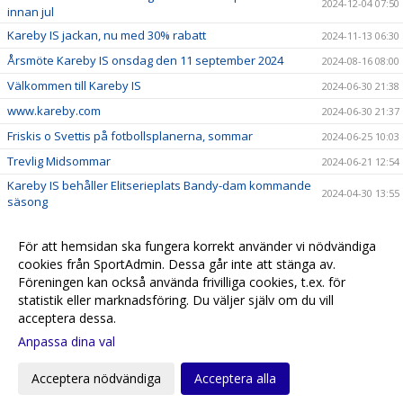
2024-12-04 07:50
innan jul
Kareby IS jackan, nu med 30% rabatt
2024-11-13 06:30
Årsmöte Kareby IS onsdag den 11 september 2024
2024-08-16 08:00
Välkommen till Kareby IS
2024-06-30 21:38
www.kareby.com
2024-06-30 21:37
Friskis o Svettis på fotbollsplanerna, sommar
2024-06-25 10:03
Trevlig Midsommar
2024-06-21 12:54
Kareby IS behåller Elitserieplats Bandy-dam kommande
2024-04-30 13:55
säsong
Kareby IS behåller Elitserieplats Bandy-dam kommande
2024-04-30 11:28
säsong
För att hemsidan ska fungera korrekt använder vi nödvändiga
cookies från SportAdmin. Dessa går inte att stänga av.
Kareby IS önskar alla en GLAD PÅSK!
2024-03-28 14:05
Föreningen kan också använda frivilliga cookies, t.ex. för
Årskort 2024
2024-02-02 10:06
statistik eller marknadsföring. Du väljer själv om du vill
acceptera dessa.
Anpassa dina val
Cookie-
Gå till
inställningar
Webbversion
Acceptera nödvändiga
Acceptera alla