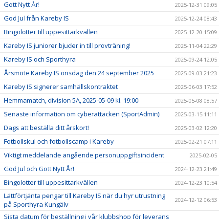
Gott Nytt År!
2025-12-31 09:05
God Jul från Kareby IS
2025-12-24 08:43
Bingolotter till uppesittarkvällen
2025-12-20 15:09
Kareby IS juniorer bjuder in till provträning!
2025-11-04 22:29
Kareby IS och Sporthyra
2025-09-24 12:05
Årsmöte Kareby IS onsdag den 24 september 2025
2025-09-03 21:23
Kareby IS signerer samhällskontraktet
2025-06-03 17:52
Hemmamatch, division 5A, 2025-05-09 kl. 19:00
2025-05-08 08:57
Senaste information om cyberattacken (SportAdmin)
2025-03-15 11:11
Dags att beställa ditt årskort!
2025-03-02 12:20
Fotbollskul och fotbollscamp i Kareby
2025-02-21 07:11
Viktigt meddelande angående personuppgiftsincident
2025-02-05
God Jul och Gott Nytt År!
2024-12-23 21:49
Bingolotter till uppesittarkvällen
2024-12-23 10:54
Lättförtjänta pengar till Kareby IS när du hyr utrustning
2024-12-12 06:53
på Sporthyra Kungälv
Sista datum för beställning i vår klubbshop för leverans