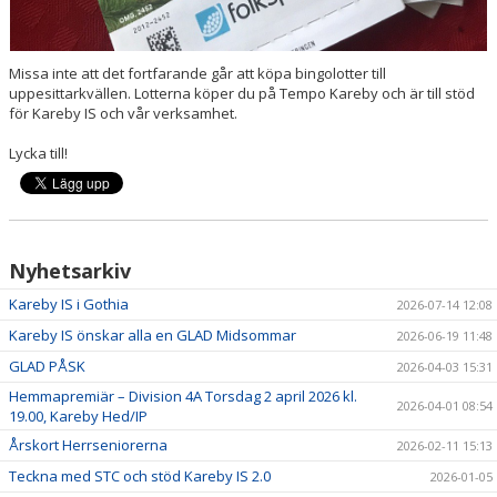
Missa inte att det fortfarande går att köpa bingolotter till
uppesittarkvällen. Lotterna köper du på Tempo Kareby och är till stöd
för Kareby IS och vår verksamhet.
Lycka till!
Nyhetsarkiv
Kareby IS i Gothia
2026-07-14 12:08
Kareby IS önskar alla en GLAD Midsommar
2026-06-19 11:48
GLAD PÅSK
2026-04-03 15:31
Hemmapremiär – Division 4A Torsdag 2 april 2026 kl.
2026-04-01 08:54
19.00, Kareby Hed/IP
Årskort Herrseniorerna
2026-02-11 15:13
Teckna med STC och stöd Kareby IS 2.0
2026-01-05