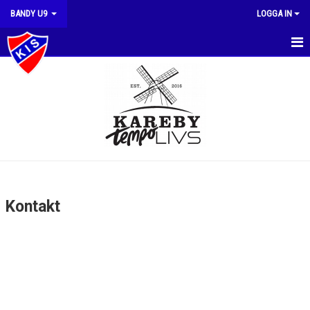
BANDY U9
LOGGA IN
HEM
NYHETER
KALENDER
MATCHER
TRUPPEN
Kontakt
BILDGALLERI
DOKUMENT
KONTAKT