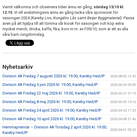
Varmt välkomna och observera tiden ännu en gång,
söndag 13/10 kl.
12.15
. Vi vill avslutningsvis ännu en gång tacka våra sponsorer för
säsongen 2024
(Kareby Livs, Kungälvs Lås samt Beijer Byggmaterial).
Passa
även på att hjälpa till att tömma vår kiosk för säsongen och köp extra
mycket merch, dricka, kaffe, fika, korv m.m. av F09/10, som är ett av alla
våra barn-/ungdomslag.
Nyhetsarkiv
Division 4A Fredag 7 augusti 2026 kl. 19.00, Kareby Hed/IP
2026-08-05 12:35
Division 4A Fredag 5 juni 2026 kl. 19.00, Kareby Hed/IP
2026-06-03 09:00
Division 4A Fredag 22 maj 2026 kl. 19.00, Kareby Hed/IP
2026-05-21 07:10
Division 4A Fredag 8 maj 2026 kl. 19.00, Kareby Hed/IP
2026-05-05 13:16
Division 4A Fredag 24 april 2026 kl. 19.00, Kareby Hed/IP
2026-04-22 17:23
Division 4A Fredag 10 april 2026 kl. 19.00, Kareby Hed/IP
2026-04-08 21:46
Hemmapremiär – Division 4A Torsdag 2 april 2026 kl. 19.00,
2026-04-01 09:22
Kareby Hed/IP