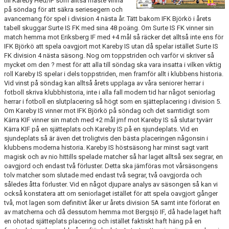
till Kareby Hed/IP som alltså måste vinna
på söndag för att säkra seriesegern och
avancemang för spel i division 4 nästa år. Tätt bakom IFK Björkö i årets
tabell skuggar Surte IS FK med sina 48 poäng. Om Surte IS FK vinner sin
match hemma mot Eriksberg IF med +4 mål så räcker det alltså inte ens för
IFK Björkö att spela oavgjort mot Kareby IS utan då spelar istället Surte IS
FK division 4 nästa säsong. Nog om toppstriden och varför vi skriver så
mycket om den ? mest för att alla till söndag ska vara insatta i vilken viktig
roll Kareby IS spelar i dels toppstriden, men framför allt i klubbens historia.
Vid vinst på söndag kan alltså årets upplaga av våra seniorer herrar i
fotboll skriva klubbhistoria, inte i alla fall modern tid har något seniorlag
herrar i fotboll en slutplacering så högt som en sjätteplacering i division 5.
Om Kareby IS vinner mot IFK Björkö på söndag och det samtidigt som
Kärra KIF vinner sin match med +2 mål jmf mot Kareby IS så slutar tyvärr
Kärra KIF på en sjätteplats och Kareby IS på en sjundeplats. Vid en
sjundeplats så är även det troligtvis den bästa placeringen någonsin i
klubbens moderna historia. Kareby IS höstsäsong har minst sagt varit
magisk och av nio hittills spelade matcher så har laget alltså sex segrar, en
oavgjord och endast två förluster. Detta ska jämföras mot vårsäsongens
tolv matcher som slutade med endast två segrar, två oavgjorda och
således åtta förluster. Vid en något djupare analys av säsongen så kan vi
också konstatera att om seniorlaget istället för att spela oavgjort gånger
två, mot lagen som definitivt åker ur årets division 5A samt inte förlorat en
av matcherna och då dessutom hemma mot Bergsjö IF, då hade laget haft
en ohotad sjätteplats placering och istället faktiskt haft häng på en