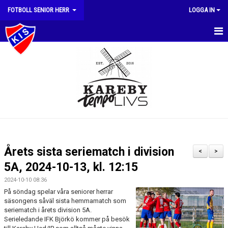
FOTBOLL SENIOR HERR
LOGGA IN
HEM
NYHETER
KALENDER
MATCHER
TRUPPEN
Årets sista seriematch i division
<
>
BILDGALLERI
5A, 2024-10-13, kl. 12:15
2024-10-10 08:36
DOKUMENT
På söndag spelar våra seniorer herrar
säsongens såväl sista hemmamatch som
KONTAKT
seriematch i årets division 5A.
Serieledande IFK Björkö kommer på besök