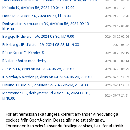
Knippla IK, division 5A, 2024-10-04, kl.19.00
2024-10-03 12:51
Hönö IS, division 5A, 2024-09-27, kl.19.00
2024-09-26 12:20
Derbymatch Marstrands BK, division 5A, 2024-09-13,
2024-09-12 08:40
kl.19.00
Bergsjö IF, division 5A, 2024-08-30, kl.19.00
2024-08-29 07:06
Eriksbergs IF, division 5A, 2024-08-23, kl.19.00
2024-08-22
Bilder Kode IF - Kareby IS
2024-08-20 22:19
Rivstart hösten med derby
2024-08-15 07:14
Surte IS FK, division 5A, 2024-06-28, kl.19.00
2024-06-26 08:29
IF Vardar/Makedonija, division 5A, 2024-06-20, kl.19.00
2024-06-18 12:39
Finlandia Pallo AIF, division 5A, 2024-05-24, kl.19.00
2024-05-21 19:37
Marstrands BK, derbymatch, division 5A, 2024-05-19,
2024-05-17 21:21
kl.18.00
Kärra KIF, division 5A, 2024-05-10, kl.19.00
2024-05-09 13:51
Välkomna till Kareby IS fotboll
För att hemsidan ska fungera korrekt använder vi nödvändiga
2024-01-01 12:29
cookies från SportAdmin. Dessa går inte att stänga av.
Kareby IS jackan 30%
2024-01-01 06:13
Föreningen kan också använda frivilliga cookies, t.ex. för statistik