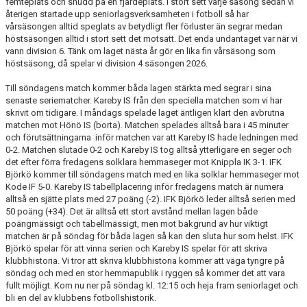
femteplats och snudd på en fjärdeplats. I stort sett varje säsong sedan vi
återigen startade upp seniorlagsverksamheten i fotboll så har
vårsäsongen alltid speglats av betydligt fler förluster än segrar medan
höstsäsongen alltid i stort sett det motsatt. Det enda undantaget var när vi
vann division 6. Tänk om laget nästa år gör en lika fin vårsäsong som
höstsäsong, då spelar vi division 4 säsongen 2026.
Till söndagens match kommer båda lagen stärkta med segrar i sina
senaste seriematcher. Kareby IS från den speciella matchen som vi har
skrivit om tidigare. I måndags spelade laget äntligen klart den avbrutna
matchen mot Hönö IS (borta). Matchen spelades alltså bara i 45 minuter
och förutsättningarna inför matchen var att Kareby IS hade ledningen med
0-2. Matchen slutade 0-2 och Kareby IS tog alltså ytterligare en seger och
det efter förra fredagens solklara hemmaseger mot Knippla IK 3-1. IFK
Björkö kommer till söndagens match med en lika solklar hemmaseger mot
Kode IF 5-0. Kareby IS tabellplacering inför fredagens match är numera
alltså en sjätte plats med 27 poäng (-2). IFK Björkö leder alltså serien med
50 poäng (+34). Det är alltså ett stort avstånd mellan lagen både
poängmässigt och tabellmässigt, men mot bakgrund av hur viktigt
matchen är på söndag för båda lagen så kan den sluta hur som helst. IFK
Björkö spelar för att vinna serien och Kareby IS spelar för att skriva
klubbhistoria. Vi tror att skriva klubbhistoria kommer att väga tyngre på
söndag och med en stor hemmapublik i ryggen så kommer det att vara
fullt möjligt. Kom nu ner på söndag kl. 12:15 och heja fram seniorlaget och
bli en del av klubbens fotbollshistorik.