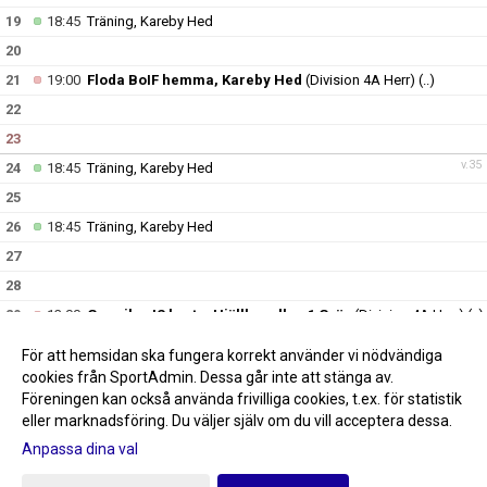
19
18:45
Träning, Kareby Hed
20
21
19:00
Floda BoIF hemma, Kareby Hed
(Division 4A Herr)
(..)
22
23
v.35
24
18:45
Träning, Kareby Hed
25
26
18:45
Träning, Kareby Hed
27
28
29
13:00
Gunnilse IS borta, Hjällbovallen 1 Gräs
(Division 4A Herr)
(..)
30
För att hemsidan ska fungera korrekt använder vi nödvändiga
v.36
31
18:45
Träning, Kareby Hed
cookies från SportAdmin. Dessa går inte att stänga av.
Föreningen kan också använda frivilliga cookies, t.ex. för statistik
eller marknadsföring. Du väljer själv om du vill acceptera dessa.
Anpassa dina val
Cookie-inställningar
Gå till Webbversion