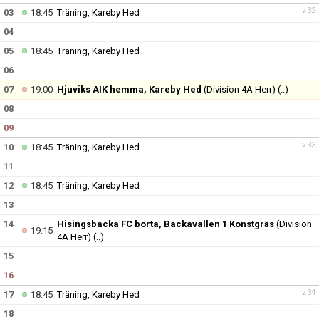
v.32
03
18:45
Träning, Kareby Hed
04
05
18:45
Träning, Kareby Hed
06
07
19:00
Hjuviks AIK hemma, Kareby Hed
(Division 4A Herr)
(..)
08
09
v.33
10
18:45
Träning, Kareby Hed
11
12
18:45
Träning, Kareby Hed
13
14
Hisingsbacka FC borta, Backavallen 1 Konstgräs
(Division
19:15
4A Herr)
(..)
15
16
v.34
17
18:45
Träning, Kareby Hed
18