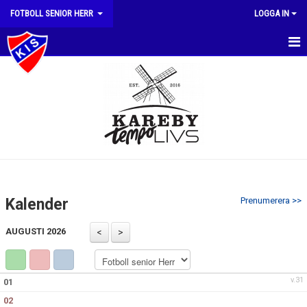
FOTBOLL SENIOR HERR
LOGGA IN
HEM
NYHETER
KALENDER
MATCHER
TRUPPEN
Kalender
Prenumerera >>
BILDGALLERI
AUGUSTI 2026
DOKUMENT
KONTAKT
v.31
01
02