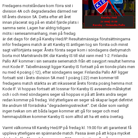
Fredagens motståndare kom förra sist i
division 4A och degraderades därmed ner
till årets division 5A. Detta efter att året
innan placerat sig på en stabil fjärde plats i
samma serie. Lagen har aldrig tidigare
möts i seriesammanhang, men på fredag
är det dags för det på Kareby Hed/IP. Resultatmässiga förutsättningarna
inför fredagens match är att Kareby IS äntligen tog sin första och minst
sagt välförtjänta seger. Årets första seger kom i söndagens derbymatch
borta mot Martstrands BK där Kareby IS till slut vann med 1-2. Finlandia
Pallo AIF kommer i sin senaste seriematch från ett oavgjort resultat hemma
mot Kode IF. Tabellmässigt ligger Kareby IS fortsatt på en tionde plats men
nu med 4 poäng (-12), efter söndagens seger. Finlandia Pallo AIF ligger
fortsatt sist i årets division 5A med 1 poäng (-22) men kommer till
fredagens match stärkta av att inkasserat årets första poäng hemma mot
Kode IF. Vi hoppas fortsatt att lossnar för Kareby IS avseende målskyttet
och i och med söndagens seger så hoppas vi på att årets andra seger
redan kommer på fredag. Vid ytterligare en seger så skapar laget defintivt
lite andrum till förrädiska "degraderingsstrecket". Det råder som vanligt
ingen tvekan om att båda lagen kommer att gå för seger och med
hemmapubliken kommer Kareby IS som alltid att ha ett extra övertag.
Varmt välkomna till Kareby Hed/IP på fredag kl. 19.00 för att garanterat få
uppleva ytterligare en spännande match. Passa även på att köpa mycket