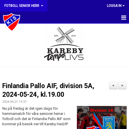
FOTBOLL SENIOR HERR
LOGGA IN
HEM
NYHETER
KALENDER
MATCHER
TRUPPEN
Finlandia Pallo AIF, division 5A,
<
>
BILDGALLERI
2024-05-24, kl.19.00
2024-05-21 19:37
DOKUMENT
Nu på fredag är det igen dags för
hemmamatch för våra seniorer herrar i
KONTAKT
fotboll och det är Finlandia Pallo AIF som
kommer på besök ner till Kareby Hed/IP.