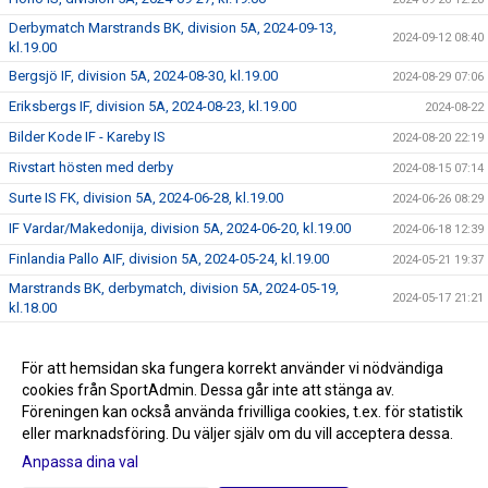
Derbymatch Marstrands BK, division 5A, 2024-09-13,
2024-09-12 08:40
kl.19.00
Bergsjö IF, division 5A, 2024-08-30, kl.19.00
2024-08-29 07:06
Eriksbergs IF, division 5A, 2024-08-23, kl.19.00
2024-08-22
Bilder Kode IF - Kareby IS
2024-08-20 22:19
Rivstart hösten med derby
2024-08-15 07:14
Surte IS FK, division 5A, 2024-06-28, kl.19.00
2024-06-26 08:29
IF Vardar/Makedonija, division 5A, 2024-06-20, kl.19.00
2024-06-18 12:39
Finlandia Pallo AIF, division 5A, 2024-05-24, kl.19.00
2024-05-21 19:37
Marstrands BK, derbymatch, division 5A, 2024-05-19,
2024-05-17 21:21
kl.18.00
Kärra KIF, division 5A, 2024-05-10, kl.19.00
2024-05-09 13:51
Välkomna till Kareby IS fotboll
För att hemsidan ska fungera korrekt använder vi nödvändiga
2024-01-01 12:29
cookies från SportAdmin. Dessa går inte att stänga av.
Kareby IS jackan 30%
2024-01-01 06:13
Föreningen kan också använda frivilliga cookies, t.ex. för statistik
eller marknadsföring. Du väljer själv om du vill acceptera dessa.
Anpassa dina val