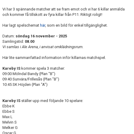
Vi har 3 spännande matcher att se fram emot och vi har 6 killar anmälda
och kommer få tillskott av fyra killar från P11. Riktigt roligt!
Har lagt spelschemat
här
, som en bild för enkel tillgänglighet.
Datum:
söndag 16 november - 2025
Samlingstid:
08.00
Vi samlas i Ale Arena, i anvisat omklädningsrum.
Här lite sammanfattad information inför killarnas matchspel.
Kareby IS
kommer spela 3 matcher:
09:00 Mölndal Bandy (Plan "B")
09:40 Sunvära/Frillesås (Plan "B")
10:45 SK Höjden (Plan "A")
Kareby IS
ställer upp med följande 10 spelare:
Ebbe K
Ebbe S
Max L
Melvin S
Melker G
Oscar G