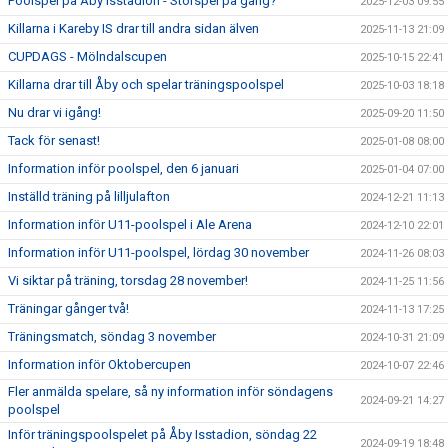
Poolspel på Åby isstadion - Storspel på gång?
2025-12-03 09:55
Killarna i Kareby IS drar till andra sidan älven
2025-11-13 21:09
CUPDAGS - Mölndalscupen
2025-10-15 22:41
Killarna drar till Åby och spelar träningspoolspel
2025-10-03 18:18
Nu drar vi igång!
2025-09-20 11:50
Tack för senast!
2025-01-08 08:00
Information inför poolspel, den 6 januari
2025-01-04 07:00
Inställd träning på lilljulafton
2024-12-21 11:13
Information inför U11-poolspel i Ale Arena
2024-12-10 22:01
Information inför U11-poolspel, lördag 30 november
2024-11-26 08:03
Vi siktar på träning, torsdag 28 november!
2024-11-25 11:56
Träningar gånger två!
2024-11-13 17:25
Träningsmatch, söndag 3 november
2024-10-31 21:09
Information inför Oktobercupen
2024-10-07 22:46
Fler anmälda spelare, så ny information inför söndagens
2024-09-21 14:27
poolspel
Inför träningspoolspelet på Åby Isstadion, söndag 22
2024-09-19 18:48