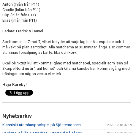
Anton (Inlån från P11)
Charlie (Inlån från P11)
Filip (Inlån från P11)
Elias (Inlån från P11)
Ledare: Fredrik & Daniel
Spelformen är 7 mot 7, vilket betyder att varje lag har 6 utespelare och 1
målvakt på plan samtidigt. Alla matcherna är 35 minuter långa. Det kommer
att finnas försäljning av kaffe, fika och korv.
Skall bli riktigt kul att komma igång med matchspel, speciellt som isen på
Skarpe Nord nu är "runt hörnet" och killarna kanske kan komma igång med
träningar om någon vecka eller två.
Heja Kareby!
Nyhetsarkiv
Klassiskt utomhuspoolspel på Sjöaremossen
2025-12-18 07:59