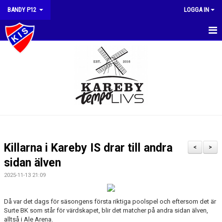
BANDY P12
LOGGA IN
HEM
NYHETER
KALENDER
MATCHER
TRUPPEN
Killarna i Kareby IS drar till andra
<
>
BILDGALLERI
sidan älven
2025-11-13 21:09
DOKUMENT
KONTAKT
Då var det dags för säsongens första riktiga poolspel och eftersom det är
Surte BK som står för värdskapet, blir det matcher på andra sidan älven,
alltså i Ale Arena.