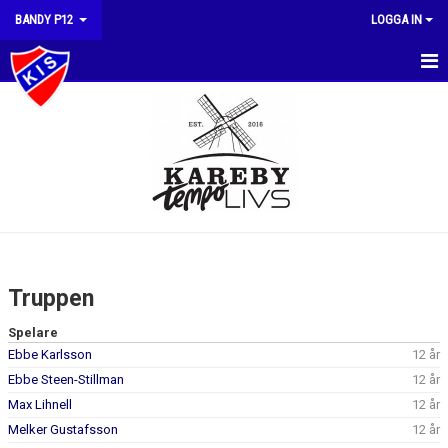
BANDY P12
LOGGA IN
HEM
NYHETER
KALENDER
MATCHER
TRUPPEN
Truppen
BILDGALLERI
Spelare
Ebbe Karlsson
12 år
DOKUMENT
Ebbe Steen-Stillman
12 år
KONTAKT
Max Lihnell
12 år
Melker Gustafsson
12 år