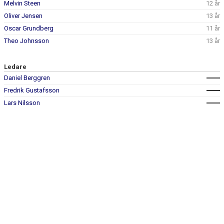
Melvin Steen
12 år
Oliver Jensen
13 år
Oscar Grundberg
11 år
Theo Johnsson
13 år
Ledare
Daniel Berggren
Fredrik Gustafsson
Lars Nilsson