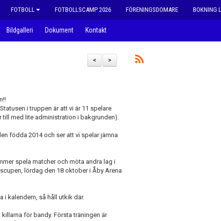
FOTBOLL
FOTBOLLSCAMP 2026
FÖRENINGSDOMARE
BOKNING 
Bildgalleri
Dokument
Kontakt
<
>
n!!
atusen i truppen är att vi är 11 spelare
 till med lite administration i bakgrunden).
en födda 2014 och ser att vi spelar jämna
ommer spela matcher och möta andra lag i
ndalscupen, lördag den 18 oktober i Åby Arena
a i kalendern, så håll utkik där.
killarna för bandy. Första träningen är