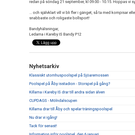
redan på söndag 21 september, kl 09.00 - 10.15. Hoppas vi s
... och självklart vill vi bli fler i gänget, så ta med kompisar 
snabbaste och roligaste bollsport!
Bandyhälsningar,
Ledarna i Kareby IS Bandy P12
Nyhetsarkiv
Klassiskt utomhuspoolspel på Sjöaremossen
Poolspel på Åby isstadion - Storspel på gång?
Killarna i Kareby IS drar till andra sidan älven
CUPDAGS - Mölndalscupen
Killarna drar till Åby och spelar träningspoolspel
Nu drar vi igång!
Tack för senast!
Information inför poolspel, den 6 januari