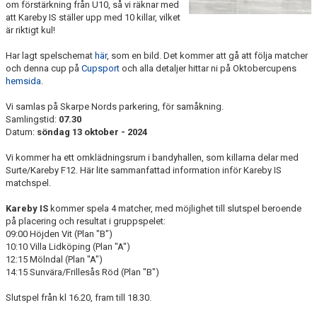
om förstärkning från U10, så vi räknar med
att Kareby IS ställer upp med 10 killar, vilket
är riktigt kul!
Har lagt spelschemat
här
, som en bild. Det kommer att gå att följa matcher
och denna cup på
Cupsport
och alla detaljer hittar ni på Oktobercupens
hemsida
.
Vi samlas på Skarpe Nords parkering, för samåkning.
Samlingstid:
07.30
Datum:
söndag 13 oktober - 2024
Vi kommer ha ett omklädningsrum i bandyhallen, som killarna delar med
Surte/Kareby F12. Här lite sammanfattad information inför Kareby IS
matchspel.
Kareby IS
kommer spela 4 matcher, med möjlighet till slutspel beroende
på placering och resultat i gruppspelet:
09:00 Höjden Vit (Plan "B")
10:10 Villa Lidköping (Plan "A")
12:15 Mölndal (Plan "A")
14:15 Sunvära/Frillesås Röd (Plan "B")
Slutspel från kl 16.20, fram till 18.30.