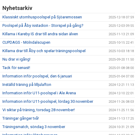
Nyhetsarkiv
Klassiskt utomhuspoolspel på Sjöaremossen
2025-12-18 07:59
Poolspel på Åby isstadion - Storspel på gång?
2025-12-03 09:55
Killarna i Kareby IS drar till andra sidan älven
2025-11-13 21:09
CUPDAGS - Mölndalscupen
2025-10-15 22:41
Killarna drar till Åby och spelar träningspoolspel
2025-10-03 18:18
Nu drar vi igång!
2025-09-20 11:50
Tack för senast!
2025-01-08 08:00
Information inför poolspel, den 6 januari
2025-01-04 07:00
Inställd träning på lilljulafton
2024-12-21 11:13
Information inför U11-poolspel i Ale Arena
2024-12-10 22:01
Information inför U11-poolspel, lördag 30 november
2024-11-26 08:03
Vi siktar på träning, torsdag 28 november!
2024-11-25 11:56
Träningar gånger två!
2024-11-13 17:25
Träningsmatch, söndag 3 november
2024-10-31 21:09