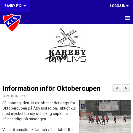
BANDY P12
LOGGA IN
HEM
NYHETER
KALENDER
MATCHER
TRUPPEN
Information inför Oktobercupen
<
>
BILDGALLERI
2024-10-07 22:46
På söndag, den 13 oktober är det dags för
DOKUMENT
Oktobercupen på Åby isstadion. Riktigt kul
med mycket bandy och riktig cupkänsla,
så här tidigt på säsongen.
KONTAKT
Vi har 6 anmälda killar och vi har fått löfte