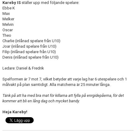
Kareby IS
ställer upp med följande spelare:
Ebbe K
Max
Melker
Melvin
Oscar
Theo
Charlie (inlånad spelare från U10)
Joar (inlånad spelare från U10)
Filip (inlånad spelare från U10)
Denis (inlånad spelare från U10)
Ledare: Daniel & Fredrik
Spelformen är 7 mot 7, vilket betyder att varje lag har 6 utespelare och 1
målvakt på plan samtidigt. Alla matcherna är 25 minuter långa.
Tänk på att ha med bra mat för killarna att fylla på enrgidepåerna, för det
kommer att bli en lång dag och mycket bandy.
Heja Kareby!