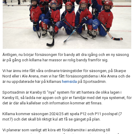
Äntligen, nu börjar försäsongen för bandy att dra igång och en ny säsong
är på gång och killarna har massor av rolig bandy framför sig.
Vi har ännu inte fått våra ordinarie träningstider för säsongen, på Skarpe
Nord eller i Ale Arena, men vi har fått försäsongstiderna i Ale Arena och de
är nu uppdaterade här på killarnas
hemsida
på Sportsadmin.
Sportsadmin är Kareby IS "nya" system för att hantera de olika lagen i
Kareby IS, så ladda ner appen och gör er familjär med det nya systemet, för
det är där alla kallelser och information kommer att finnas.
Killarna kommer säsongen 2024/25 att spela P12 och P11 poolspel (7
mot7) och det skall bli riktigt kul att få se gänget på plan.
Vi planerar som vanligt att köra ett föräldramöte i anslutning till