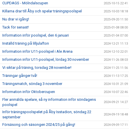
CUPDAGS - Mölndalscupen
2025-10-15 22:41
Killarna drar till Åby och spelar träningspoolspel
2025-10-03 18:18
Nu drar vi igång!
2025-09-20 11:50
Tack för senast!
2025-01-08 08:00
Information inför poolspel, den 6 januari
2025-01-04 07:00
Inställd träning på lilljulafton
2024-12-21 11:13
Information inför U11-poolspel i Ale Arena
2024-12-10 22:01
Information inför U11-poolspel, lördag 30 november
2024-11-26 08:03
Vi siktar på träning, torsdag 28 november!
2024-11-25 11:56
Träningar gånger två!
2024-11-13 17:25
Träningsmatch, söndag 3 november
2024-10-31 21:09
Information inför Oktobercupen
2024-10-07 22:46
Fler anmälda spelare, så ny information inför söndagens
2024-09-21 14:27
poolspel
Inför träningspoolspelet på Åby Isstadion, söndag 22
2024-09-19 18:48
september
Försäsong och säsongen 2024/25 på gång!
2024-09-09 17:11