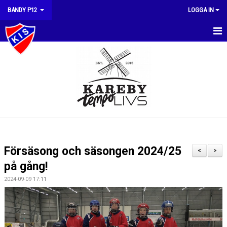
BANDY P12
LOGGA IN
HEM
NYHETER
KALENDER
MATCHER
TRUPPEN
Försäsong och säsongen 2024/25
<
>
BILDGALLERI
på gång!
2024-09-09 17:11
DOKUMENT
KONTAKT