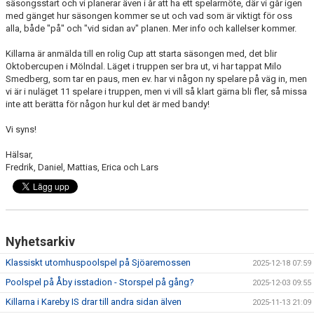
säsongsstart och vi planerar även i år att ha ett spelarmöte, där vi går igen
med gänget hur säsongen kommer se ut och vad som är viktigt för oss
alla, både "på" och "vid sidan av" planen. Mer info och kallelser kommer.
Killarna är anmälda till en rolig Cup att starta säsongen med, det blir
Oktobercupen i Mölndal. Läget i truppen ser bra ut, vi har tappat Milo
Smedberg, som tar en paus, men ev. har vi någon ny spelare på väg in, men
vi är i nuläget 11 spelare i truppen, men vi vill så klart gärna bli fler, så missa
inte att berätta för någon hur kul det är med bandy!
Vi syns!
Hälsar,
Fredrik, Daniel, Mattias, Erica och Lars
Nyhetsarkiv
Klassiskt utomhuspoolspel på Sjöaremossen
2025-12-18 07:59
Poolspel på Åby isstadion - Storspel på gång?
2025-12-03 09:55
Killarna i Kareby IS drar till andra sidan älven
2025-11-13 21:09