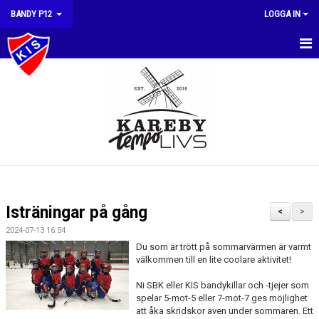
BANDY P12
LOGGA IN
HEM
NYHETER
KALENDER
MATCHER
TRUPPEN
Isträningar på gång
<
>
BILDGALLERI
2024-07-13 16:54
Du som är trött på sommarvärmen är varmt
DOKUMENT
välkommen till en lite coolare aktivitet!
Ni SBK eller KIS bandykillar och -tjejer som
KONTAKT
spelar 5-mot-5 eller 7-mot-7 ges möjlighet
att åka skridskor även under sommaren. Ett