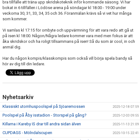
bra tillfälle att träna upp skridskoteknik inför kommande säsong. Vi har
bokat in 6 tillfällen i Lödöse arena på söndagar kl 18.00 - 19:00 under
veckorna 30, 31, 33, 34, 35 och 36. Föranmälan krävs så vi vet hur många
som kommer.
Vi samlas kl 17:15 för ombyte och uppvärmning för att vara redo att gå ut
på isen kl 18:00. Någon/Några ledare kommer vara med men fokus är att
åka skridskor och ha roligt tillsammans på isen! Så du som är cool, in och
anmäl dig.
Har du någon kompis/klasskompis som också vill börja spela bandy så
hör av dig till din ledare.
Nyhetsarkiv
Klassiskt utomhuspoolspel på Sjöaremossen
2025-12-18 07:59
Poolspel på Åby isstadion - Storspel på gång?
2025-12-03 09:55
Killarna i Kareby IS drar till andra sidan älven
2025-11-13 21:09
CUPDAGS - Mölndalscupen
2025-10-15 22:41