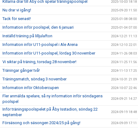
Killarna drar till Åby och spelar träningspoolspel
2025-10-03 18:18
Nu drar vi igång!
2025-09-20 11:50
Tack för senast!
2025-01-08 08:00
Information inför poolspel, den 6 januari
2025-01-04 07:00
Inställd träning på lilljulafton
2024-12-21 11:13
Information inför U11-poolspel i Ale Arena
2024-12-10 22:01
Information inför U11-poolspel, lördag 30 november
2024-11-26 08:03
Vi siktar på träning, torsdag 28 november!
2024-11-25 11:56
Träningar gånger två!
2024-11-13 17:25
Träningsmatch, söndag 3 november
2024-10-31 21:09
Information inför Oktobercupen
2024-10-07 22:46
Fler anmälda spelare, så ny information inför söndagens
2024-09-21 14:27
poolspel
Inför träningspoolspelet på Åby Isstadion, söndag 22
2024-09-19 18:48
september
Försäsong och säsongen 2024/25 på gång!
2024-09-09 17:11
Sommarbandyträning 1 september är inställd!
2024-09-01 15:47