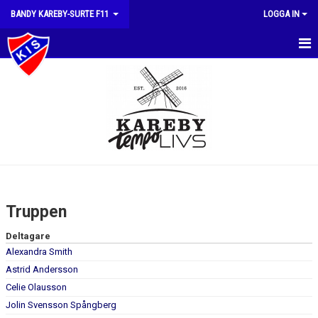
BANDY KAREBY-SURTE F11
LOGGA IN
HEM
NYHETER
KALENDER
MATCHER
TRUPPEN
Truppen
BILDGALLERI
Deltagare
Alexandra Smith
DOKUMENT
Astrid Andersson
KONTAKT
Celie Olausson
Jolin Svensson Spångberg