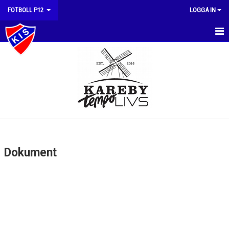
FOTBOLL P12
LOGGA IN
HEM
NYHETER
KALENDER
MATCHER
TRUPPEN
Dokument
BILDGALLERI
DOKUMENT
KONTAKT