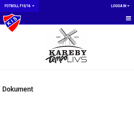
FOTBOLL F15/16
LOGGA IN
HEM
NYHETER
KALENDER
MATCHER
TRUPPEN
Dokument
BILDGALLERI
DOKUMENT
KONTAKT