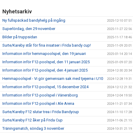
Nyhetsarkiv
Ny fullspäckad bandyhelg på ingång
2025-12-10 07:51
Superlördag, den 29 november
2025-11-27 22:56
Bilder på truppsidan
2025-11-17 18:46
Surte/Kareby står för fina insatser i Frida bandy cup!
2025-11-09 20:01
Information inför hemmapoolspel, den 19 januari
2025-01-14 20:14
Information inför F12-poolspel, den 11 januari 2025
2025-01-09 07:20
Information inför F12-poolspel, den 4 januari 2025
2024-12-30 20:34
Hemmapoolspel - Vi gör gemensam sak med tjejerna i U10
2024-12-28 19:31
Information inför F12-poolspel, 15 december 2024
2024-12-12 21:32
Information inför F12-poolspel i Vänersborg
2024-12-04 19:50
Information inför F12-poolspel i Ale Arena
2024-11-21 07:34
Surte/Kareby F12 slutar trea i Frida Bandycup
2024-11-10 17:28
Surte/Kareby F12 åker på Frida Cup
2024-11-06 21:15
Träningsmatch, söndag 3 november
2024-10-31 21:19