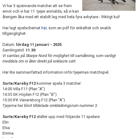
Vi har 3 spännande matcher att se fram
emot och vi har 11 tjejer anmälda, så vi kan
återigen åka med ett stabilt lag med hela fyra avbytare - Riktigt kul!
Har lagt spelschemat
här
, som en pdf för enkelhet och snabb
tillgänglighet.
Datum:
lördag 11 januari - 2025
Samlingstid:
11.30
Vi samlas på Skarpe Nord för möjlighet till samåkning, som vanligt
meddela om ni åker direkt på enklaste sätt.
Här lite sammanfattad information inför tjejernas matchspel.
Surte/Kareby F12
kommer spela 3 matcher:
14:00 Villa F11 (Plan "A")
14:35 SK Höjden F12 (Plan "B")
15:30 IFK Vänersborg F12 (Plan "A")
Tjejerna har blivit tilldelade omklädningsrum nummer 3.
Surte/Kareby F12
ställer upp med följande 11 spelare:
Elin
Elsa
Emma