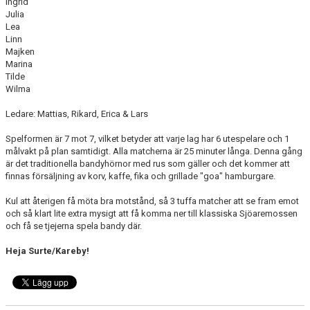
Ingrid
Julia
Lea
Linn
Majken
Marina
Tilde
Wilma
Ledare: Mattias, Rikard, Erica & Lars
Spelformen är 7 mot 7, vilket betyder att varje lag har 6 utespelare och 1
målvakt på plan samtidigt. Alla matcherna är 25 minuter långa. Denna gång
är det traditionella bandyhörnor med rus som gäller och det kommer att
finnas försäljning av korv, kaffe, fika och grillade "goa" hamburgare.
Kul att återigen få möta bra motstånd, så 3 tuffa matcher att se fram emot
och så klart lite extra mysigt att få komma ner till klassiska Sjöaremossen
och få se tjejerna spela bandy där.
Heja Surte/Kareby!