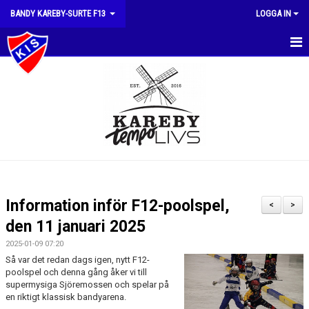
BANDY KAREBY-SURTE F13
LOGGA IN
HEM
NYHETER
KALENDER
MATCHER
TRUPPEN
Information inför F12-poolspel,
<
>
BILDGALLERI
den 11 januari 2025
2025-01-09 07:20
DOKUMENT
Så var det redan dags igen, nytt F12-
poolspel och denna gång åker vi till
KONTAKT
supermysiga Sjöremossen och spelar på
en riktigt klassisk bandyarena.