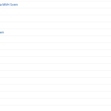
ika MVH Sven
men