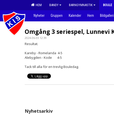
HEM
BANDY
BARNGYMNASTIK
BOULE
Nyheter
Gruppen
Kalender
Hem
Bildgalleri
Omgång 3 seriespel, Lunnevi 
2024-06-03 12:39
Resultat.
Kareby - Romelanda 4-5
Alebygden - Kode 4-5
Tack till alla för en trevlig Bouledag.
Nyhetsarkiv