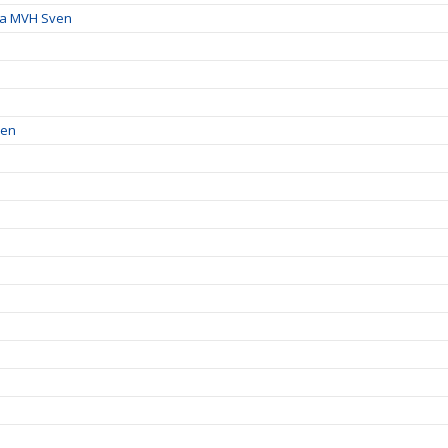
ika MVH Sven
men