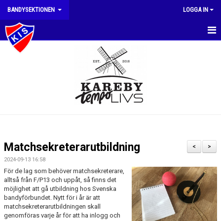
BANDYSEKTIONEN
LOGGA IN
HEM
NYHETER
KALENDER
BILDGALLERI
DOKUMENT
Matchsekreterarutbildning
<
>
KONTAKT
2024-09-13 16:58
För de lag som behöver matchsekreterare,
alltså från F/P13 och uppåt, så finns det
möjlighet att gå utbildning hos Svenska
bandyförbundet. Nytt för i år är att
matchsekreterarutbildningen skall
genomföras varje år för att ha inlogg och