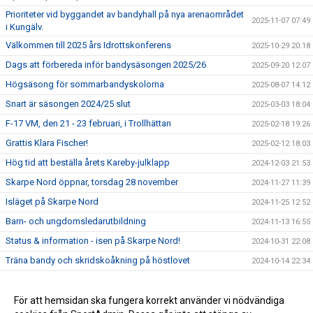
Prioriteter vid byggandet av bandyhall på nya arenaområdet
2025-11-07 07:49
i Kungälv.
Välkommen till 2025 års Idrottskonferens
2025-10-29 20:18
Dags att förbereda inför bandysäsongen 2025/26
2025-09-20 12:07
Högsäsong för sommarbandyskolorna
2025-08-07 14:12
Snart är säsongen 2024/25 slut
2025-03-03 18:04
F-17 VM, den 21 - 23 februari, i Trollhättan
2025-02-18 19:26
Grattis Klara Fischer!
2025-02-12 18:03
Hög tid att beställa årets Kareby-julklapp
2024-12-03 21:53
Skarpe Nord öppnar, torsdag 28 november
2024-11-27 11:39
Isläget på Skarpe Nord
2024-11-25 12:52
Barn- och ungdomsledarutbildning
2024-11-13 16:55
Status & information - isen på Skarpe Nord!
2024-10-31 22:08
Träna bandy och skridskoåkning på höstlovet
2024-10-14 22:34
Matchsekreterarutbildning
2024-09-13 16:58
Tips på sommarläger för bandyspelare
För att hemsidan ska fungera korrekt använder vi nödvändiga
2024-08-11 13:01