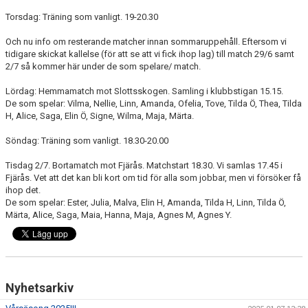
Torsdag: Träning som vanligt. 19-20.30
Och nu info om resterande matcher innan sommaruppehåll. Eftersom vi
tidigare skickat kallelse (för att se att vi fick ihop lag) till match 29/6 samt
2/7 så kommer här under de som spelare/ match.
Lördag: Hemmamatch mot Slottsskogen. Samling i klubbstigan 15.15.
De som spelar: Vilma, Nellie, Linn, Amanda, Ofelia, Tove, Tilda Ö, Thea, Tilda
H, Alice, Saga, Elin Ö, Signe, Wilma, Maja, Märta.
Söndag: Träning som vanligt. 18.30-20.00
Tisdag 2/7. Bortamatch mot Fjärås. Matchstart 18.30. Vi samlas 17.45 i
Fjärås. Vet att det kan bli kort om tid för alla som jobbar, men vi försöker få
ihop det.
De som spelar: Ester, Julia, Malva, Elin H, Amanda, Tilda H, Linn, Tilda Ö,
Märta, Alice, Saga, Maia, Hanna, Maja, Agnes M, Agnes Y.
Nyhetsarkiv