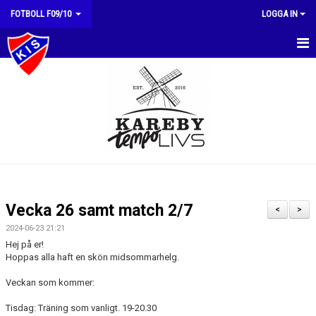
FOTBOLL F09/10
LOGGA IN
HEM
NYHETER
KALENDER
MATCHER
TRUPPEN
Vecka 26 samt match 2/7
<
>
BILDGALLERI
2024-06-23 21:21
Hej på er!
DOKUMENT
Hoppas alla haft en skön midsommarhelg.
Veckan som kommer:
KONTAKT
Tisdag: Träning som vanligt. 19-20.30