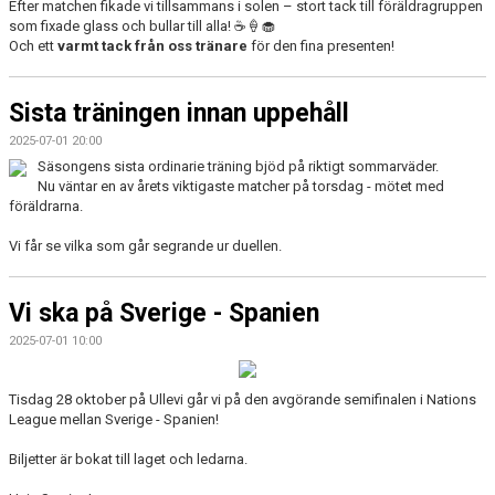
Efter matchen fikade vi tillsammans i solen – stort tack till föräldragruppen
som fixade glass och bullar till alla! ☕🍦🧁
Och ett
varmt tack från oss tränare
för den fina presenten!
Sista träningen innan uppehåll
2025-07-01 20:00
Säsongens sista ordinarie träning bjöd på riktigt sommarväder.
Nu väntar en av årets viktigaste matcher på torsdag - mötet med
föräldrarna.
Vi får se vilka som går segrande ur duellen.
Vi ska på Sverige - Spanien
2025-07-01 10:00
Tisdag 28 oktober på Ullevi går vi på den avgörande semifinalen i Nations
League mellan Sverige - Spanien!
Biljetter är bokat till laget och ledarna.