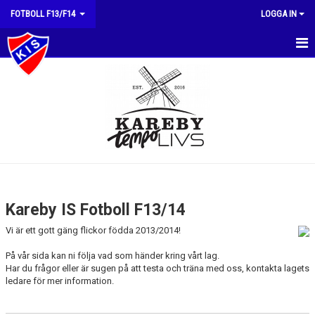
FOTBOLL F13/F14
LOGGA IN
HEM
NYHETER
KALENDER
MATCHER
TRUPPEN
Kareby IS Fotboll F13/14
BILDGALLERI
Vi är ett gott gäng flickor födda 2013/2014!
DOKUMENT
På vår sida kan ni följa vad som händer kring vårt lag.
Har du frågor eller är sugen på att testa och träna med oss, kontakta lagets
ledare för mer information.
KONTAKT