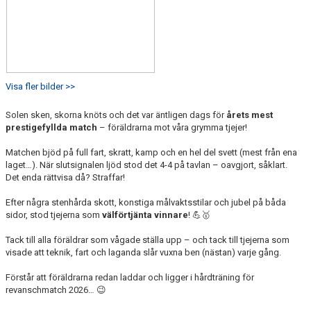
Visa fler bilder >>
Solen sken, skorna knöts och det var äntligen dags för
årets mest
prestigefyllda match
– föräldrarna mot våra grymma tjejer!
Matchen bjöd på full fart, skratt, kamp och en hel del svett (mest från ena
laget…). När slutsignalen ljöd stod det 4-4 på tavlan – oavgjort, såklart.
Det enda rättvisa då? Straffar!
Efter några stenhårda skott, konstiga målvaktsstilar och jubel på båda
sidor, stod tjejerna som
välförtjänta vinnare
! 💪🥇
Tack till alla föräldrar som vågade ställa upp – och tack till tjejerna som
visade att teknik, fart och laganda slår vuxna ben (nästan) varje gång.
Förstår att föräldrarna redan laddar och ligger i hårdträning för
revanschmatch 2026… 😉