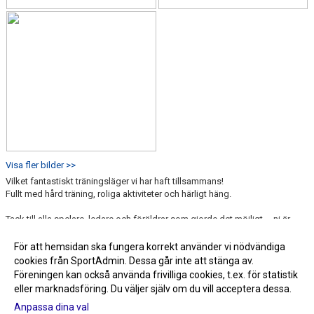
Visa fler bilder >>
Vilket fantastiskt träningsläger vi har haft tillsammans!
Fullt med hård träning, roliga aktiviteter och härligt häng.
Tack till alla spelare, ledare och föräldrar som gjorde det möjligt – ni är
bäst! Nu laddar vi vidare mot nya utmaningar!
För att hemsidan ska fungera korrekt använder vi nödvändiga
cookies från SportAdmin. Dessa går inte att stänga av.
Fler nyheter >>
Föreningen kan också använda frivilliga cookies, t.ex. för statistik
eller marknadsföring. Du väljer själv om du vill acceptera dessa.
Anpassa dina val