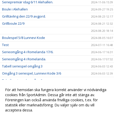
Seriepremiär idag 6/11 Alehallen.
2024-11-06 15:39
Boule i Alehallen
2024-09-27 19:25
Grilltävling den 22/9 avgjord.
2024-08-23 12:17
Grillboule 22/9
2024-08-21 12:32
2024-08-20 18:14
Boulespel 5/8 Lunnevi Kode
2024-08-05 16:07
Test
2024-07-11 16:48
Serieomgång 4 i Romelanda 17/6.
2024-06-17 16:31
Serieomgång 4 i Romelanda.
2024-06-17 07:32
Tabell seriespel omgång 3
2024-06-03 12:43
Omgång 3 seriespel, Lunnevi Kode 3/6
2024-06-03 12:39
Tabell seriespel omgång 2
2024-05-23 12:37
Omgång 2 seriespel, Romelanda 20/5
2024-05-20 12:35
För att hemsidan ska fungera korrekt använder vi nödvändiga
Premiär seriespelet 2024 måndag 6/5
cookies från SportAdmin. Dessa går inte att stänga av.
2024-05-06 12:33
Föreningen kan också använda frivilliga cookies, t.ex. för
Välkomna till Kareby IS boule
2024-01-01 12:39
statistik eller marknadsföring. Du väljer själv om du vill
acceptera dessa.