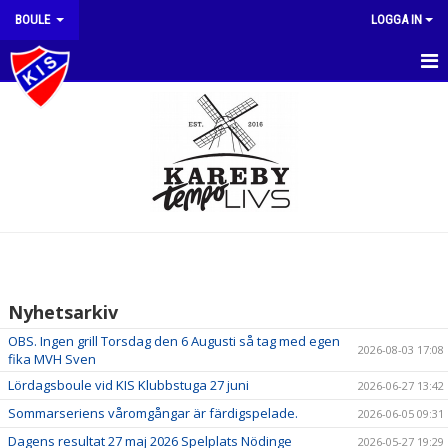
BOULE
LOGGA IN
NYHETER
GRUPPEN
KALENDER
HEM
BILDGALLERI
Nyhetsarkiv
DOKUMENT
OBS. Ingen grill Torsdag den 6 Augusti så tag med egen
2026-08-03 17:08
fika MVH Sven
KONTAKT
Lördagsboule vid KIS Klubbstuga 27 juni
2026-06-27 13:42
Sommarseriens våromgångar är färdigspelade.
2026-06-05 09:31
Dagens resultat 27 maj 2026 Spelplats Nödinge
2026-05-27 19:29