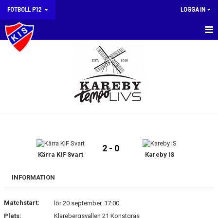
FOTBOLL P12
LOGGA IN
HEM
NYHETER
KALENDER
MATCHER
TRUPPEN
2 - 0
BILDGALLERI
Kärra KIF Svart
Kareby IS
DOKUMENT
INFORMATION
KONTAKT
Matchstart:
lör 20 september, 17:00
Plats:
Klarebergsvallen 21 Konstgräs