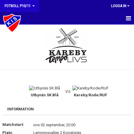
FOTBOLL P10/11
LOGGA IN
HEM
NYHETER
KALENDER
MATCHER
TRUPPEN
vs
BILDGALLERI
Utbynäs SK Blå
Kareby/Kode/RUF
DOKUMENT
INFORMATION
KONTAKT
Matchstart:
ons 02 september, 20:00
Plats:
Lemmingvallen 2 Konstgräs