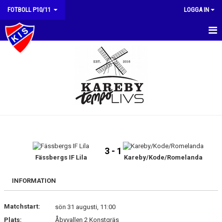
FOTBOLL P10/11
LOGGA IN
HEM
NYHETER
KALENDER
MATCHER
TRUPPEN
3 - 1
BILDGALLERI
Fässbergs IF Lila
Kareby/Kode/Romelanda
DOKUMENT
INFORMATION
KONTAKT
Matchstart:
sön 31 augusti, 11:00
Plats:
Åbyvallen 2 Konstgräs