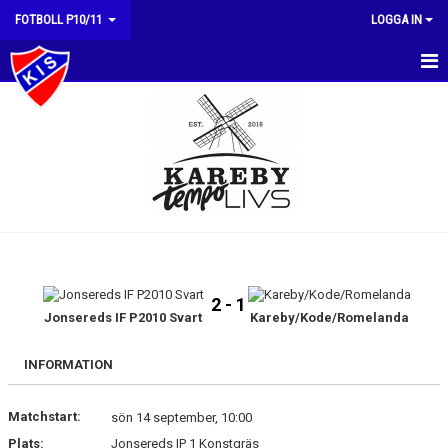
FOTBOLL P10/11
LOGGA IN
HEM
NYHETER
KALENDER
MATCHER
TRUPPEN
2 - 1
BILDGALLERI
Jonsereds IF P2010 Svart
Kareby/Kode/Romelanda
DOKUMENT
INFORMATION
KONTAKT
Matchstart:
sön 14 september, 10:00
Plats:
Jonsereds IP 1 Konstgräs