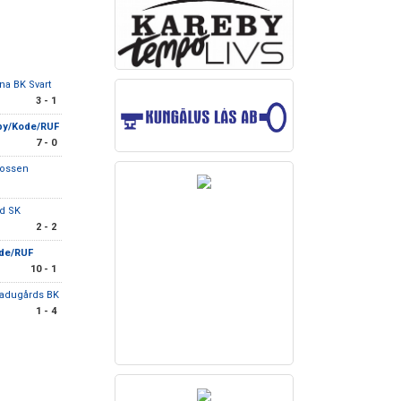
na BK Svart
3 - 1
by/Kode/RUF
7 - 0
ossen
ed SK
2 - 2
de/RUF
10 - 1
ladugårds BK
1 - 4