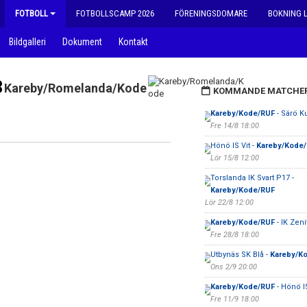
FOTBOLL
FOTBOLLSCAMP 2026
FÖRENINGSDOMARE
BOKNING 
Bildgalleri
Dokument
Kontakt
3
Kareby/Romelanda/Kode
KOMMANDE MATCHE
Kareby/Kode/RUF
- Särö Ku
Fre 14/8 18:00
Hönö IS Vit -
Kareby/Kode
Lör 15/8 12:00
Torslanda IK Svart P17 -
Kareby/Kode/RUF
Lör 22/8 12:00
Kareby/Kode/RUF
- IK Zen
Fre 28/8 18:00
Utbynäs SK Blå -
Kareby/K
Ons 2/9 20:00
Kareby/Kode/RUF
- Hönö IS
Fre 11/9 18:00