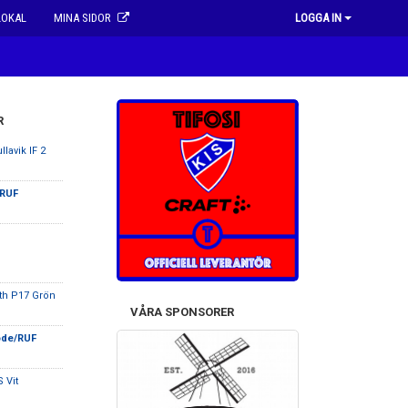
LOKAL
MINA SIDOR
LOGGA IN
R
llavik IF 2
/RUF
ith P17 Grön
VÅRA SPONSORER
ode/RUF
 Vit