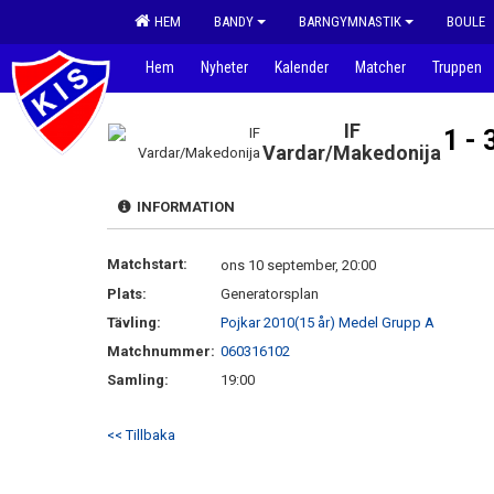
HEM
BANDY
BARNGYMNASTIK
BOULE
Hem
Nyheter
Kalender
Matcher
Truppen
IF
1 - 
Vardar/Makedonija
INFORMATION
Matchstart:
ons 10 september, 20:00
Plats:
Generatorsplan
Tävling:
Pojkar 2010(15 år) Medel Grupp A
Matchnummer:
060316102
Samling:
19:00
<< Tillbaka