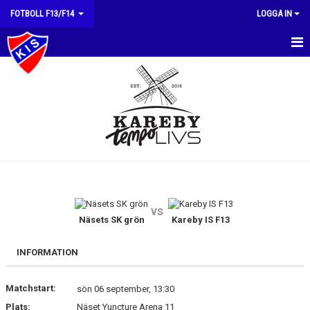
FOTBOLL F13/F14
LOGGA IN
HEM
NYHETER
KALENDER
MATCHER
TRUPPEN
vs
BILDGALLERI
Näsets SK grön
Kareby IS F13
DOKUMENT
INFORMATION
KONTAKT
Matchstart:
sön 06 september, 13:30
Plats:
Näset Yuncture Arena 11