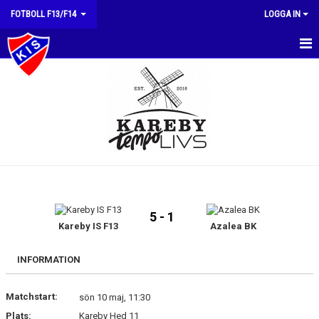
FOTBOLL F13/F14
LOGGA IN
HEM
NYHETER
KALENDER
MATCHER
TRUPPEN
5 - 1
BILDGALLERI
Kareby IS F13
Azalea BK
DOKUMENT
INFORMATION
KONTAKT
Matchstart:
sön 10 maj, 11:30
Plats:
Kareby Hed 11